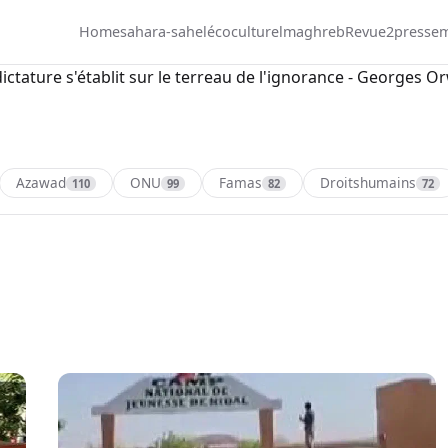
Home
sahara-sahel
écoculturel
maghreb
Revue2presse
m
dictature s'établit sur le terreau de l'ignorance - Georges Or
Azawad
ONU
Famas
Droitshumains
110
99
82
72