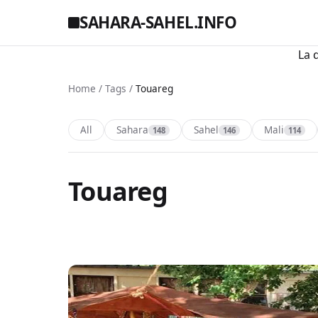
SAHARA-SAHEL.INFO
La 
Home
/
Tags
/
Touareg
All
Sahara
Sahel
Mali
148
146
114
Touareg