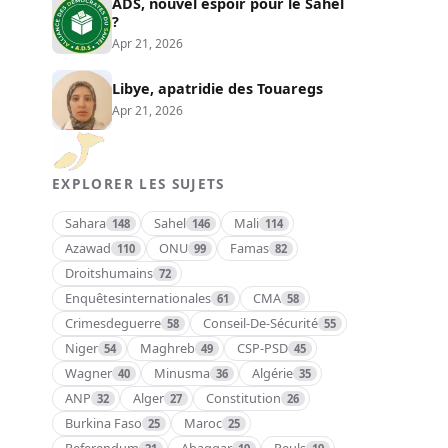
ADS, nouvel espoir pour le Sahel
?
Apr 21, 2026
Libye, apatridie des Touaregs
Apr 21, 2026
EXPLORER LES SUJETS
Sahara
Sahel
Mali
148
146
114
Azawad
ONU
Famas
110
99
82
Droitshumains
72
Enquêtesinternationales
CMA
61
58
Crimesdeguerre
Conseil-De-Sécurité
58
55
Niger
Maghreb
CSP-PSD
54
49
45
Wagner
Minusma
Algérie
40
36
35
ANP
Alger
Constitution
32
27
26
Burkina Faso
Maroc
25
25