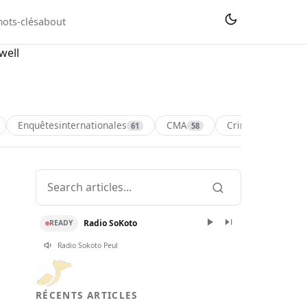
ots-clés
about
well
Enquêtesinternationales
CMA
Crimesdeguerre
61
58
Radio SoKoto
READY
Radio Sokoto Peul
RÉCENTS ARTICLES