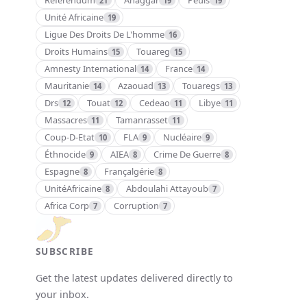
Referendum
Ahaggar
Peuls
21
19
19
Unité Africaine
19
Ligue Des Droits De L'homme
16
Droits Humains
Touareg
15
15
Amnesty International
France
14
14
Mauritanie
Azaouad
Touaregs
14
13
13
Drs
Touat
Cedeao
Libye
12
12
11
11
Massacres
Tamanrasset
11
11
Coup-D-Etat
FLA
Nucléaire
10
9
9
Éthnocide
AIEA
Crime De Guerre
9
8
8
Espagne
Françalgérie
8
8
UnitéAfricaine
Abdoulahi Attayoub
8
7
Africa Corp
Corruption
7
7
SUBSCRIBE
Get the latest updates delivered directly to
your inbox.