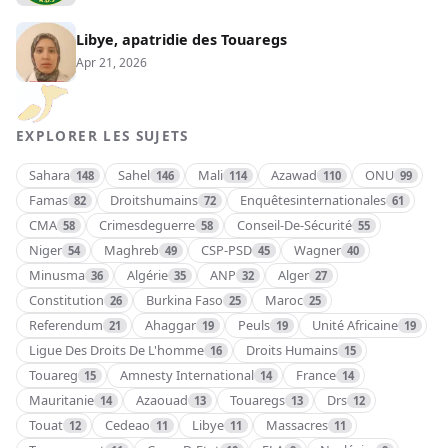
Libye, apatridie des Touaregs
Apr 21, 2026
EXPLORER LES SUJETS
Sahara
Sahel
Mali
Azawad
ONU
148
146
114
110
99
Famas
Droitshumains
Enquêtesinternationales
82
72
61
CMA
Crimesdeguerre
Conseil-De-Sécurité
58
58
55
Niger
Maghreb
CSP-PSD
Wagner
54
49
45
40
Minusma
Algérie
ANP
Alger
36
35
32
27
Constitution
Burkina Faso
Maroc
26
25
25
Referendum
Ahaggar
Peuls
Unité Africaine
21
19
19
19
Ligue Des Droits De L'homme
Droits Humains
16
15
Touareg
Amnesty International
France
15
14
14
Mauritanie
Azaouad
Touaregs
Drs
14
13
13
12
Touat
Cedeao
Libye
Massacres
12
11
11
11