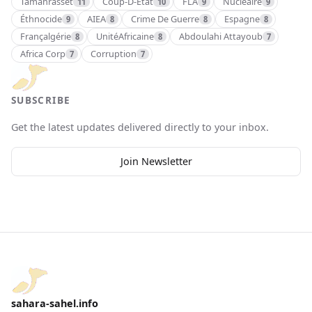
Tamanrasset
Coup-D-Etat
FLA
Nucléaire
11
10
9
9
Éthnocide
AIEA
Crime De Guerre
Espagne
9
8
8
8
Françalgérie
UnitéAfricaine
Abdoulahi Attayoub
8
8
7
Africa Corp
Corruption
7
7
SUBSCRIBE
Get the latest updates delivered directly to your inbox.
Join Newsletter
sahara-sahel.info