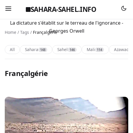
SAHARA-SAHEL.INFO
La dictature s'établit sur le terreau de l'ignorance -
Georges Orwell
Home
/
Tags
/
Françalgérie
All
Sahara
Sahel
Mali
Azawad
148
146
114
1
Françalgérie