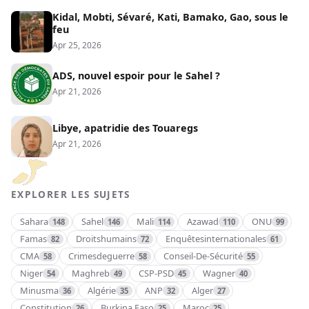
Kidal, Mobti, Sévaré, Kati, Bamako, Gao, sous le
feu
Apr 25, 2026
ADS, nouvel espoir pour le Sahel ?
Apr 21, 2026
Libye, apatridie des Touaregs
Apr 21, 2026
EXPLORER LES SUJETS
Sahara
Sahel
Mali
Azawad
ONU
148
146
114
110
99
Famas
Droitshumains
Enquêtesinternationales
82
72
61
CMA
Crimesdeguerre
Conseil-De-Sécurité
58
58
55
Niger
Maghreb
CSP-PSD
Wagner
54
49
45
40
Minusma
Algérie
ANP
Alger
36
35
32
27
Constitution
Burkina Faso
Maroc
26
25
25