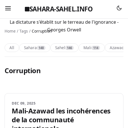
SAHARA-SAHEL.INFO
La dictature s'établit sur le terreau de l'ignorance -
Georges Orwell
Home
/
Tags
/
Corruption
All
Sahara
Sahel
Mali
Azawad
148
146
114
1
Corruption
DEC 09, 2025
Mali-Azawad les incohérences
de la communauté