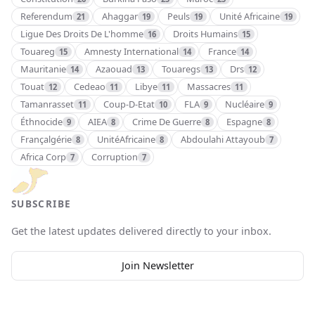
Referendum
Ahaggar
Peuls
Unité Africaine
21
19
19
19
Ligue Des Droits De L'homme
Droits Humains
16
15
Touareg
Amnesty International
France
15
14
14
Mauritanie
Azaouad
Touaregs
Drs
14
13
13
12
Touat
Cedeao
Libye
Massacres
12
11
11
11
Tamanrasset
Coup-D-Etat
FLA
Nucléaire
11
10
9
9
Éthnocide
AIEA
Crime De Guerre
Espagne
9
8
8
8
Françalgérie
UnitéAfricaine
Abdoulahi Attayoub
8
8
7
Africa Corp
Corruption
7
7
SUBSCRIBE
Get the latest updates delivered directly to your inbox.
Join Newsletter