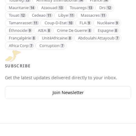
Touareg
Amnesty International
France
15
14
14
Mauritanie
Azaouad
Touaregs
Drs
14
13
13
12
Touat
Cedeao
Libye
Massacres
12
11
11
11
Tamanrasset
Coup-D-Etat
FLA
Nucléaire
11
10
9
9
Éthnocide
AIEA
Crime De Guerre
Espagne
9
8
8
8
Françalgérie
UnitéAfricaine
Abdoulahi Attayoub
8
8
7
Africa Corp
Corruption
7
7
SUBSCRIBE
Get the latest updates delivered directly to your inbox.
Join Newsletter