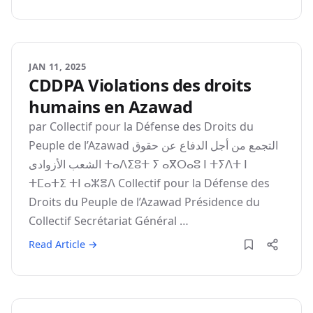
JAN 11, 2025
CDDPA Violations des droits
humains en Azawad
par Collectif pour la Défense des Droits du
Peuple de l’Azawad اﻟﺘﺠﻤﻊ ﻣﻦ أﺟﻞ اﻟﺪﻓﺎع ﻋﻦ ﺣﻘﻮق
اﻟﺸﻌﺐ اﻷزوادى ⵜⴰⴷⵉⵓⵜ ⵢ ⴰⴳⵔⴰⵓ ⵏ ⵜⵢⴷⵜ ⵏ
ⵜⵎⴰⵜⵉ ⵜⵏ ⴰⵣⴻⴷ Collectif pour la Défense des
Droits du Peuple de l’Azawad Présidence du
Collectif Secrétariat Général …
Read Article →