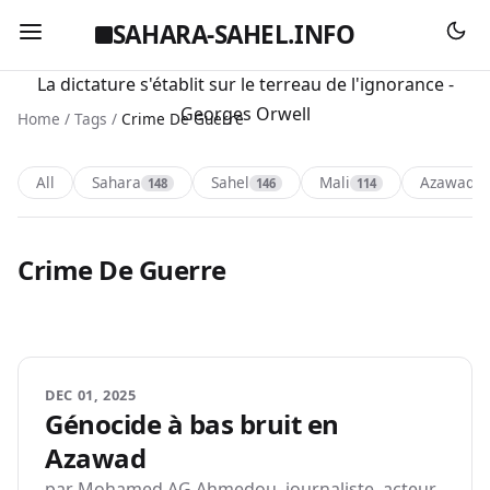
SAHARA-SAHEL.INFO
La dictature s'établit sur le terreau de l'ignorance -
Georges Orwell
Home
/
Tags
/
Crime De Guerre
All
Sahara
Sahel
Mali
Azawad
148
146
114
1
Crime De Guerre
DEC 01, 2025
Génocide à bas bruit en
Azawad
par Mohamed AG Ahmedou, journaliste, acteur