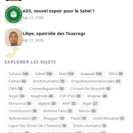
ADS, nouvel espoir pour le Sahel ?
Apr 21, 2026
Libye, apatridie des Touaregs
Apr 21, 2026
EXPLORER LES SUJETS
Sahara
Sahel
Mali
Azawad
ONU
148
146
114
110
99
Famas
Droitshumains
Enquêtesinternationales
82
72
61
CMA
Crimesdeguerre
Conseil-De-Sécurité
58
58
55
Niger
Maghreb
CSP-PSD
Wagner
54
49
45
40
Minusma
Algérie
ANP
Alger
36
35
32
27
Constitution
Burkina Faso
Maroc
26
25
25
Referendum
Ahaggar
Peuls
Unité Africaine
21
19
19
19
Ligue Des Droits De L'homme
Droits Humains
16
15