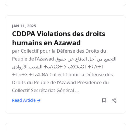
JAN 11, 2025
CDDPA Violations des droits
humains en Azawad
par Collectif pour la Défense des Droits du
Peuple de l’Azawad اﻟﺘﺠﻤﻊ ﻣﻦ أﺟﻞ اﻟﺪﻓﺎع ﻋﻦ ﺣﻘﻮق
اﻟﺸﻌﺐ اﻷزوادى ⵜⴰⴷⵉⵓⵜ ⵢ ⴰⴳⵔⴰⵓ ⵏ ⵜⵢⴷⵜ ⵏ
ⵜⵎⴰⵜⵉ ⵜⵏ ⴰⵣⴻⴷ Collectif pour la Défense des
Droits du Peuple de l’Azawad Présidence du
Collectif Secrétariat Général …
Read Article →