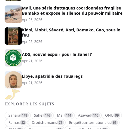
Mali, une série d’attaques coordonnées fragilise
Bamako et expose le silence du pouvoir militaire
Apr 26, 2026
Kidal, Mobti, Sévaré, Kati, Bamako, Gao, sous le
feu
Apr 25, 2026
ADS, nouvel espoir pour le Sahel ?
Apr 21, 2026
Libye, apatridie des Touaregs
Apr 21, 2026
EXPLORER LES SUJETS
Sahara
Sahel
Mali
Azawad
ONU
148
146
114
110
99
Famas
Droitshumains
Enquêtesinternationales
82
72
61