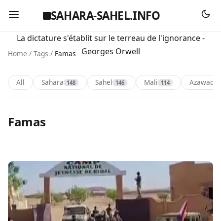
SAHARA-SAHEL.INFO
La dictature s'établit sur le terreau de l'ignorance -
Georges Orwell
Home
/
Tags
/
Famas
All
Sahara
Sahel
Mali
Azawad
148
146
114
1
Famas