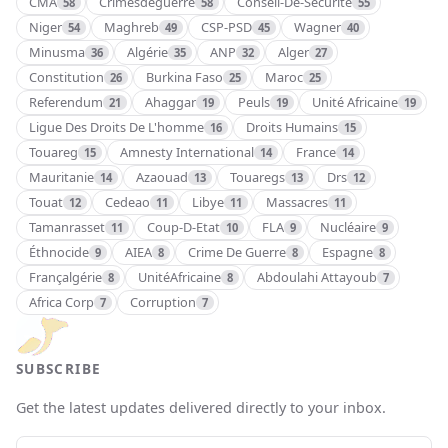
CMA
Crimesdeguerre
Conseil-De-Sécurité
58
58
55
Niger
Maghreb
CSP-PSD
Wagner
54
49
45
40
Minusma
Algérie
ANP
Alger
36
35
32
27
Constitution
Burkina Faso
Maroc
26
25
25
Referendum
Ahaggar
Peuls
Unité Africaine
21
19
19
19
Ligue Des Droits De L'homme
Droits Humains
16
15
Touareg
Amnesty International
France
15
14
14
Mauritanie
Azaouad
Touaregs
Drs
14
13
13
12
Touat
Cedeao
Libye
Massacres
12
11
11
11
Tamanrasset
Coup-D-Etat
FLA
Nucléaire
11
10
9
9
Éthnocide
AIEA
Crime De Guerre
Espagne
9
8
8
8
Françalgérie
UnitéAfricaine
Abdoulahi Attayoub
8
8
7
Africa Corp
Corruption
7
7
SUBSCRIBE
Get the latest updates delivered directly to your inbox.