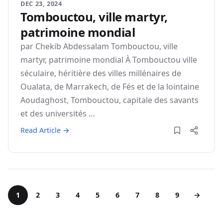
DEC 23, 2024
Tombouctou, ville martyr,
patrimoine mondial
par Chekib Abdessalam Tombouctou, ville
martyr, patrimoine mondial À Tombouctou ville
séculaire, héritière des villes millénaires de
Oualata, de Marrakech, de Fés et de la lointaine
Aoudaghost, Tombouctou, capitale des savants
et des universités …
Read Article →
1
2
3
4
5
6
7
8
9
→