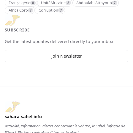
Françalgérie
UnitéAfricaine
Abdoulahi Attayoub
8
8
7
Africa Corp
Corruption
7
7
SUBSCRIBE
Get the latest updates delivered directly to your inbox.
Join Newsletter
sahara-sahel.info
Actualité, information, alertes concernant le Sahara, le Sahel, l’Afrique de
l’Ouest, l’Afrique centrale et l’Afrique du Nord