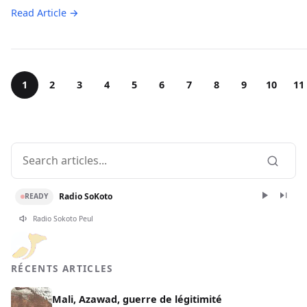
Read Article →
1
2
3
4
5
6
7
8
9
10
11
Radio SoKoto
READY
Radio Sokoto Peul
RÉCENTS ARTICLES
Mali, Azawad, guerre de légitimité