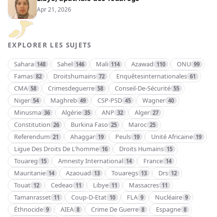
Apr 21, 2026
EXPLORER LES SUJETS
Sahara
Sahel
Mali
Azawad
ONU
148
146
114
110
99
Famas
Droitshumains
Enquêtesinternationales
82
72
61
CMA
Crimesdeguerre
Conseil-De-Sécurité
58
58
55
Niger
Maghreb
CSP-PSD
Wagner
54
49
45
40
Minusma
Algérie
ANP
Alger
36
35
32
27
Constitution
Burkina Faso
Maroc
26
25
25
Referendum
Ahaggar
Peuls
Unité Africaine
21
19
19
19
Ligue Des Droits De L'homme
Droits Humains
16
15
Touareg
Amnesty International
France
15
14
14
Mauritanie
Azaouad
Touaregs
Drs
14
13
13
12
Touat
Cedeao
Libye
Massacres
12
11
11
11
Tamanrasset
Coup-D-Etat
FLA
Nucléaire
11
10
9
9
Éthnocide
AIEA
Crime De Guerre
Espagne
9
8
8
8