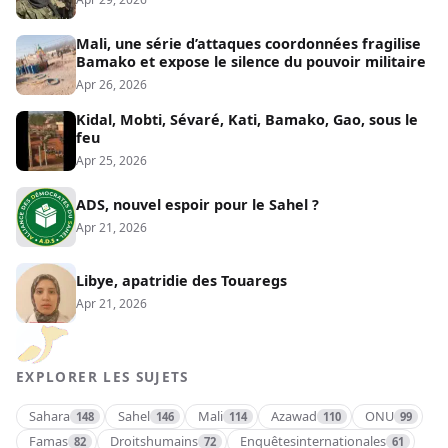
Mali, une série d’attaques coordonnées fragilise
Bamako et expose le silence du pouvoir militaire
Apr 26, 2026
Kidal, Mobti, Sévaré, Kati, Bamako, Gao, sous le
feu
Apr 25, 2026
ADS, nouvel espoir pour le Sahel ?
Apr 21, 2026
Libye, apatridie des Touaregs
Apr 21, 2026
EXPLORER LES SUJETS
Sahara
Sahel
Mali
Azawad
ONU
148
146
114
110
99
Famas
Droitshumains
Enquêtesinternationales
82
72
61