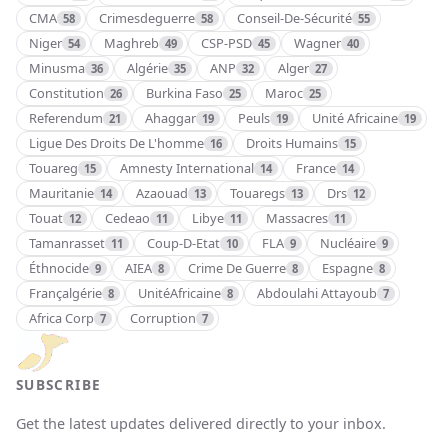
CMA
Crimesdeguerre
Conseil-De-Sécurité
58
58
55
Niger
Maghreb
CSP-PSD
Wagner
54
49
45
40
Minusma
Algérie
ANP
Alger
36
35
32
27
Constitution
Burkina Faso
Maroc
26
25
25
Referendum
Ahaggar
Peuls
Unité Africaine
21
19
19
19
Ligue Des Droits De L'homme
Droits Humains
16
15
Touareg
Amnesty International
France
15
14
14
Mauritanie
Azaouad
Touaregs
Drs
14
13
13
12
Touat
Cedeao
Libye
Massacres
12
11
11
11
Tamanrasset
Coup-D-Etat
FLA
Nucléaire
11
10
9
9
Éthnocide
AIEA
Crime De Guerre
Espagne
9
8
8
8
Françalgérie
UnitéAfricaine
Abdoulahi Attayoub
8
8
7
Africa Corp
Corruption
7
7
SUBSCRIBE
Get the latest updates delivered directly to your inbox.