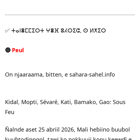
✅ ⵜⴰⵏⴻⵎⵎⵉⵔⵜ ⵖⴻⴼ ⵓⵃⵔⵉⵛ, ⵙ ⵍⵅⵉⵔ
🔵
Peul
On njaaraama, bitten, e sahara-sahel.info
Kidal, Mopti, Sévaré, Kati, Bamako, Gao: Sous
Feu
Ñalnde aset 25 abriil 2026, Mali heɓiino ɓuuɓol
kuuɓtodinngol, tawi ko nokkuuji konu keewɗi e