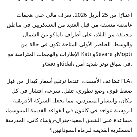
اعتبارًا من 25 أبريل 2026، تعرف مالي على هجمات
غامضة منسقة من قبل العديد من العسكريين في مناطق
مختلفة من البلاد، على أطراف باماكو بين الشمال
والوسط. العناصر الأولى المتاحة تكون في حالة من
الإطارات والهجمات المتزامنة مع Kati وSévaré وMopti
وGao وKidal، في سياق توتر شديد آمن.
تضاعف الأسقف، عندما ترتفع أسعار كيدال من قبل FLA،
ضغط قوي، وضع تطوري، تنقل، سرعة، انتشار في كل
مكان، وانتشار المتمردين، مما يجعل الشركة الأفريقية
الروسية تتواجد في كانتون في القواعد القديمة للمينوسما،
مساعدة على الشفق العقيد-جنرال-رؤساء كاتي، المدرسة
العسكرية القديمة للرماة السودانيين؟