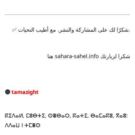
✅ شكرًا لك على المشاركة والنشر. مع أطيب التحيات.
هنا sahara-sahel.info شكرا لزيارتك
🔵
tamazight
ⴽⵉⴷⴰⵍ, ⵎⵓⴱⵜⵉ, ⵙⴻⴱⴰⵔ, ⴽⴰⵜⵉ, ⴱⴰⵎⴰⴽⵓ, ⴳⴰⵓ:
ⴷⴷⴰⵡ ⵏ ⵜⵎⴻⵙ