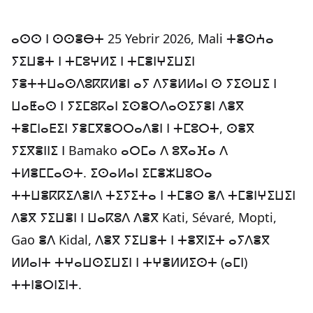
ⴰⵙⵙ ⵏ ⵙⵙⴻⴱⵜ 25 Yebrir 2026, Mali ⵜⴻⵙⵄⴰ
ⵢⵉⵡⴻⵜ ⵏ ⵜⵎⵓⵖⵍⵉ ⵏ ⵜⵎⴻⵏⵖⵉⵡⵉⵏ
ⵢⴻⵜⵜⵡⴰⵙⴷⵓⴽⴽⵍⴻⵏ ⴰⵢ ⴷⵢⴻⵍⵍⴰⵏ ⵙ ⵢⵉⵙⵡⵉ ⵏ
ⵡⴰⵟⴰⵙ ⵏ ⵢⵉⵎⵓⴽⴰⵏ ⵉⵙⴻⵔⴷⴰⵙⵉⵢⴻⵏ ⴷⴻⴳ
ⵜⴻⵎⵏⴰⴹⵉⵏ ⵢⴻⵎⴳⴻⵔⵔⴰⴷⴻⵏ ⵏ ⵜⵎⵓⵔⵜ, ⵙⴻⴳ
ⵢⵉⴳⴻⵏⵏⵉ ⵏ Bamako ⴰⵔⵎⴰ ⴷ ⵓⴳⴰⴼⴰ ⴷ
ⵜⵍⴻⵎⵎⴰⵙⵜ. ⵉⵙⴰⵍⴰⵏ ⵉⵎⴻⵣⵡⵓⵔⴰ
ⵜⵜⵡⴻⴽⴽⵉⴷⴻⵏⴷ ⵜⵉⵢⵉⵜⴰ ⵏ ⵜⵎⴻⵙ ⴻⴷ ⵜⵎⴻⵏⵖⵉⵡⵉⵏ
ⴷⴻⴳ ⵢⵉⵡⴻⵏ ⵏ ⵡⴰⴽⵓⴷ ⴷⴻⴳ Kati, Sévaré, Mopti,
Gao ⴻⴷ Kidal, ⴷⴻⴳ ⵢⵉⵡⴻⵜ ⵏ ⵜⴻⴳⵏⵉⵜ ⴰⵢⴷⴻⴳ
ⵍⵍⴰⵏⵜ ⵜⵖⴰⵡⵙⵉⵡⵉⵏ ⵏ ⵜⵖⴻⵍⵍⵉⵙⵜ (ⴰⵎⵏ)
ⵜⵜⵏⴻⵔⵏⵉⵏⵜ.