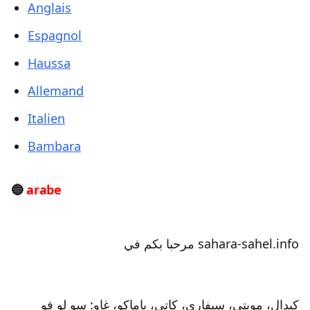
Anglais
Espagnol
Haussa
Allemand
Italien
Bambara
🔵
arabe
مرحبا بكم في sahara-sahel.info
كيدال، موبتي، سيفاري، كاتي، باماكو، غاو: سو لو فو