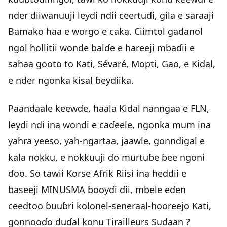
nder diiwanuuji leydi ndii ceertuɗi, gila e saraaji
Bamako haa e worgo e caka. Ciimtol gadanol
ngol hollitii wonde balɗe e hareeji mbaɗii e
sahaa gooto to Kati, Sévaré, Mopti, Gao, e Kidal,
e nder ngonka kisal ɓeydiika.
Paandaale keewɗe, haala Kidal nanngaa e FLN,
leydi ndi ina wondi e caɗeele, ngonka mum ina
yahra yeeso, yah-ngartaa, jaawle, gonndigal e
kala nokku, e nokkuuji ɗo murtuɓe ɓee ngoni
ɗoo. So tawii Korse Afrik Riisi ina heddii e
baseeji MINUSMA ɓooyɗi ɗii, mbele eɗen
ceedtoo ɓuuɓri kolonel-seneraal-hooreejo Kati,
gonnooɗo duɗal konu Tirailleurs Sudaan ?