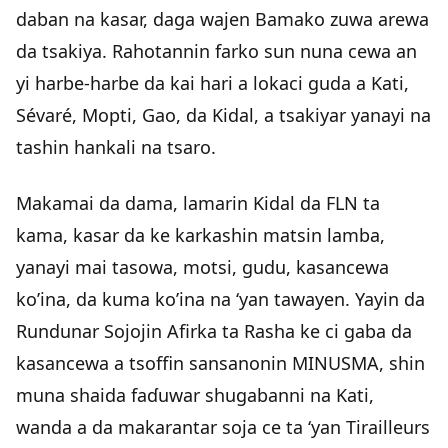
daban na kasar, daga wajen Bamako zuwa arewa
da tsakiya. Rahotannin farko sun nuna cewa an
yi harbe-harbe da kai hari a lokaci guda a Kati,
Sévaré, Mopti, Gao, da Kidal, a tsakiyar yanayi na
tashin hankali na tsaro.
Makamai da dama, lamarin Kidal da FLN ta
kama, kasar da ke karkashin matsin lamba,
yanayi mai tasowa, motsi, gudu, kasancewa
ko’ina, da kuma ko’ina na ‘yan tawayen. Yayin da
Rundunar Sojojin Afirka ta Rasha ke ci gaba da
kasancewa a tsoffin sansanonin MINUSMA, shin
muna shaida faɗuwar shugabanni na Kati,
wanda a da makarantar soja ce ta ‘yan Tirailleurs