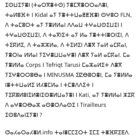
ⵉⵙⵡⵉⵢⴻⵏ (ⵜⴰⵔⴳⴻⵜⵙ) ⵢⴻⵎⴳⴻⵔⵔⴰⴷⴻⵏ,
ⵜⴰⵍⵓⴼⵜ ⵏ Kidal ⴰⵢ ⵢⴻⵜⵜⵡⴰⵟⵟⴼⴻⵏ ⵙⵖⵓⵔ FLN,
ⴷ ⵜⴰⵎⵓⵔⵜ ⴰⵢ ⵢⴻⵍⵍⴰⵏ ⴷⴷⴰⵡ ⵜⵖⴰⵡⵙⵉⵡⵉⵏ ⵏ
ⵜⵖⴰⵡⵙⵉⵡⵉⵏ, ⴷ ⵜⴰⴳⵏⵉⵜ ⴰⵢ ⵍⴰ ⵢⴻⵜⵜⵏⴻⵔⵏⵉⵏ, ⴷ
ⵜⵉⴽⵍⵉ, ⴷ ⵜⴰⵣⵣⵍⴰ, ⴷ ⵜⵉⵍⵉⵏ ⴷⴻⴳ ⵢⴰⵍ ⴰⵎⴽⴰⵏ,
ⵢⴻⵔⵏⴰ ⵍⵍⴰⵏ ⵢⵉⵖⴻⵡⵡⴰⵖⴻⵏ ⴷⴻⴳ ⵢⴰⵍ ⴰⵎⴽⴰⵏ. ⵎⴰ
ⵢⴻⵍⵍⴰ Corps ⵏ Tefriqt Tarusi ⵎⴰⵣⴰⵍⵉⵜ ⴷⴻⴳ
ⵢⵉⵖⴻⵔⵔⵓⴱⴰ ⵏ MINUSMA ⵉⵇⴱⵓⵔⴻⵏ, ⵎⴰ ⵢⴻⵍⵍⴰ
ⵏⴻⵜⵜⵡⴰⵍⵉ ⵍⵃⴻⵎⵍⴰ ⵏ ⵜⵎⴻⴷⴷⵉⵜ ⵏ
ⵢⵉⴽⵓⵍⵓⵏⵉⵍⴻⵏⵉⵙⴻⵍⵡⴰⵢⴻⵏ ⵏ Kati, ⴰⵢ ⵢⴻⵍⵍⴰⵏ ⵣⵉⴽ
ⴷ ⴰⵖⴻⵔⴱⴰⵣ ⴰⵙⴻⵔⴷⴰⵙⵉ ⵏ Tirailleurs
ⵉⵙⵓⴷⴰⵏⵉⵢⴻⵏ ?
ⵚⴰⵃⴰⵔⴰⵃⴻⵍ.info ⵜⴰⵏⴻⵎⵎⵉⵔⵜ ⵉⵎⵉ ⵜⴻⴼⴽⵉⴹⴷ.